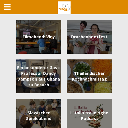
Filmabend: Vlny
Drachenbootfest
Ein besonderer Gast:
Professor Dandy
Thailändischer
Dampson aus Ghana
Kochnachmittag
zu Besuch
Slawischer
L’Italia tra le righe
Spieleabend
Podcast