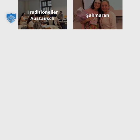
Traditioneller
Şahmaran
Austausch
Jährliche Plätzchen-
Türkisch-Lesekreise
Nacht
Türkischen
Bayerische Wald-
Kochabend
Exkursion
Brünn erleben: Das