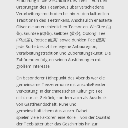
Einführung in die Geschichte des Tees – von den
Ursprüngen des Teeanbaus über verschiedene
Verarbeitungsmethoden bis hin zu den kulturellen
Traditionen des Teetrinkens. Anschaulich erläuterte
Oliver die unterschiedlichen Teesorten: Weißtee (白
茶), Grüntee ((绿茶), Gelbtee (黄茶), Oolong-Tee
((乌龙茶), Rottee (红茶) sowie dunklen Tee (黑茶).
Jede Sorte besitzt ihre eigene Anbauregion,
Verarbeitungstradition und Zubereitungskunst. Die
Zuhörenden folgten seinen Ausführungen mit
großem Interesse.
Ein besonderer Höhepunkt des Abends war die
gemeinsame Teezeremonie mit anschließender
Verkostung. In der chinesischen Kultur gilt Tee
nicht nur als Getränk, sondern auch als Ausdruck
von Gastfreundschaft, Ruhe und
gemeinschaftlichem Austausch. Dabei
spielen viele Faktoren eine Rolle – von der Qualität
der Teeblätter über das Geschirr bis hin zur