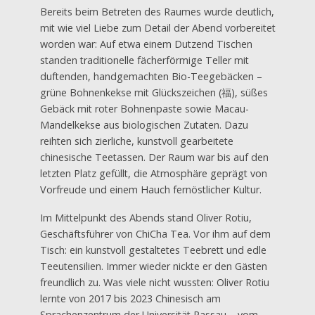
Bereits beim Betreten des Raumes wurde deutlich,
mit wie viel Liebe zum Detail der Abend vorbereitet
worden war: Auf etwa einem Dutzend Tischen
standen traditionelle fächerförmige Teller mit
duftenden, handgemachten Bio-Teegebäcken –
grüne Bohnenkekse mit Glückszeichen (福), süßes
Gebäck mit roter Bohnenpaste sowie Macau-
Mandelkekse aus biologischen Zutaten. Dazu
reihten sich zierliche, kunstvoll gearbeitete
chinesische Teetassen. Der Raum war bis auf den
letzten Platz gefüllt, die Atmosphäre geprägt von
Vorfreude und einem Hauch fernöstlicher Kultur.
Im Mittelpunkt des Abends stand Oliver Rotiu,
Geschäftsführer von ChiCha Tea. Vor ihm auf dem
Tisch: ein kunstvoll gestaltetes Teebrett und edle
Teeutensilien. Immer wieder nickte er den Gästen
freundlich zu. Was viele nicht wussten: Oliver Rotiu
lernte von 2017 bis 2023 Chinesisch am
Sprachenzentrum der Universität Passau – vom