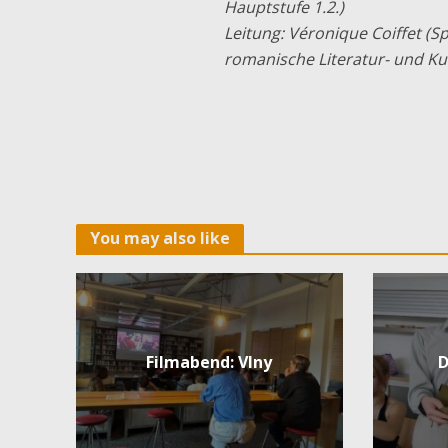
Hauptstufe 1.2.)
Leitung: Véronique Coiffet (S
romanische Literatur- und Ku
You may also like
Filmabend: Vlny
D