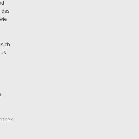
nd
r des
wie
 sich
pus
s
iothek