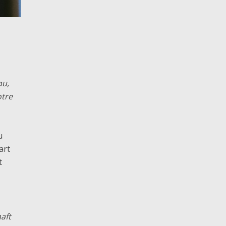
au,
otre
u
art
t
aft