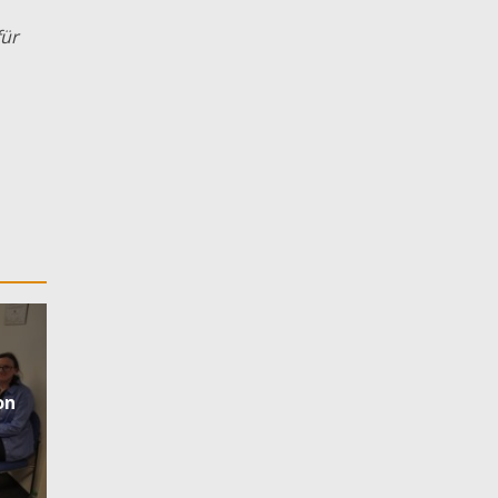
für
on